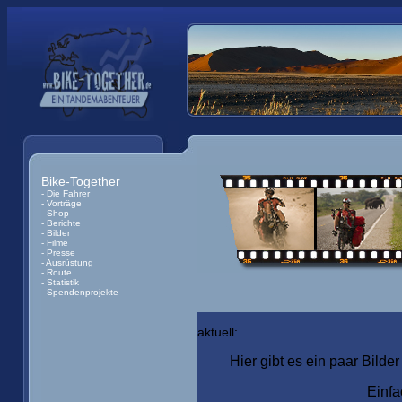
Bike-Together
- Die Fahrer
- Vorträge
- Shop
- Berichte
- Bilder
- Filme
- Presse
- Ausrüstung
- Route
- Statistik
- Spendenprojekte
aktuell:
Hier gibt es ein paar Bild
Einfa